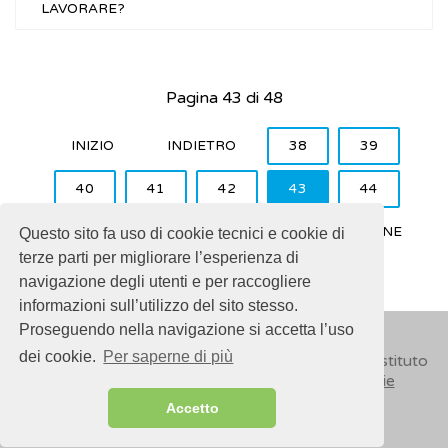
LAVORARE?
Pagina 43 di 48
INIZIO
INDIETRO
38
39
40
41
42
43
44
45
46
47
AVANTI
FINE
Questo sito fa uso di cookie tecnici e cookie di
terze parti per migliorare l’esperienza di
navigazione degli utenti e per raccogliere
informazioni sull’utilizzo del sito stesso.
Proseguendo nella navigazione si accetta l’uso
dei cookie.
Per saperne di più
© 2018
ISSalute - Sito sviluppato e gestito dall’Istituto
Superiore di Sanità (ISS) -
Disclaimer
-
Cookie
Accetto
Sitemap