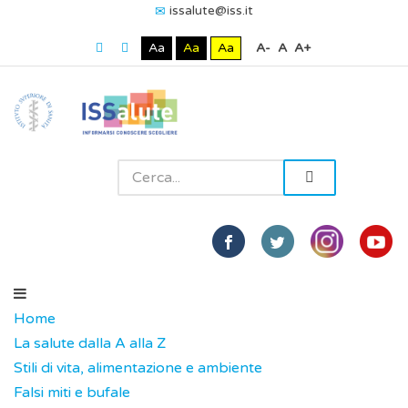
issalute@iss.it
Aa
Aa
Aa
A-
A
A+
Home
La salute dalla A alla Z
Stili di vita, alimentazione e ambiente
Falsi miti e bufale