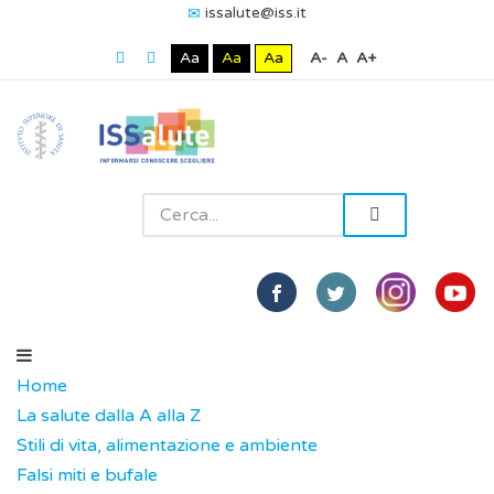
issalute@iss.it
Aa
Aa
Aa
A-
A
A+
Home
La salute dalla A alla Z
Stili di vita, alimentazione e ambiente
Falsi miti e bufale