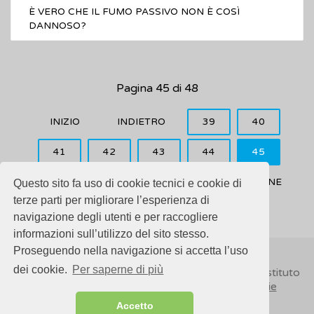
È VERO CHE IL FUMO PASSIVO NON È COSÌ
DANNOSO?
Pagina 45 di 48
INIZIO
INDIETRO
39
40
41
42
43
44
45
46
47
48
AVANTI
FINE
Questo sito fa uso di cookie tecnici e cookie di
terze parti per migliorare l’esperienza di
navigazione degli utenti e per raccogliere
informazioni sull’utilizzo del sito stesso.
Proseguendo nella navigazione si accetta l’uso
dei cookie.
Per saperne di più
© 2018
ISSalute - Sito sviluppato e gestito dall’Istituto
Superiore di Sanità (ISS) -
Disclaimer
-
Cookie
Accetto
Sitemap