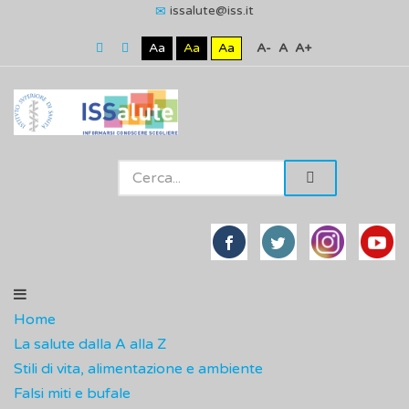
issalute@iss.it
Aa
Aa
Aa
A-
A
A+
Home
La salute dalla A alla Z
Stili di vita, alimentazione e ambiente
Falsi miti e bufale