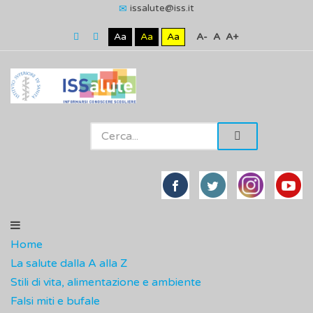
issalute@iss.it
Aa
Aa
Aa
A-
A
A+
Home
La salute dalla A alla Z
Stili di vita, alimentazione e ambiente
Falsi miti e bufale