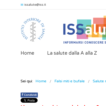
issalute@iss.it
Home
La salute dalla A alla Z
Sei qui:
Home
Falsi miti e bufale
Salute 
f
Condividi