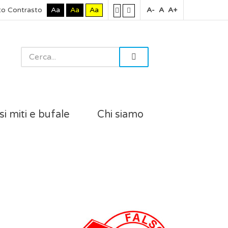
to Contrasto
Aa
Aa
Aa
A-
A
A+
si miti e bufale
Chi siamo