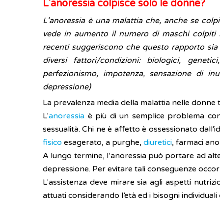
L'anoressia colpisce solo le donne?
L'anoressia è una malattia che, anche se colpi
vede in aumento il numero di maschi colpiti 
recenti suggeriscono che questo rapporto sia 
diversi fattori/condizioni: biologici, genet
perfezionismo, impotenza, sensazione di inut
depressione)
La prevalenza media della malattia nelle donne tra
L'
anoressia
è più di un semplice problema con il
sessualità. Chi ne è affetto è ossessionato dall'
fisico
esagerato, a purghe,
diuretici
, farmaci ano
A lungo termine, l’anoressia può portare ad alter
depressione. Per evitare tali conseguenze occorr
L'assistenza deve mirare sia agli aspetti nutrizion
attuati considerando l’età ed i bisogni individuali 