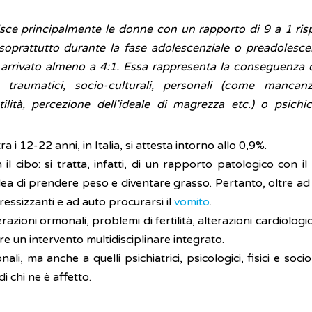
sce principalmente le donne con un rapporto di 9 a 1 risp
soprattutto durante la fase adolescenziale o preadolesce
arrivato almeno a 4:1. Essa rappresenta la conseguenza de
ici, traumatici, socio-culturali, personali (come manc
ilità, percezione dell’ideale di magrezza etc.) o psich
 i 12-22 anni, in Italia, si attesta intorno allo 0,9%.
 cibo: si tratta, infatti, di un rapporto patologico con il
idea di prendere peso e diventare grasso. Pertanto, oltre ad 
ressizzanti e ad auto procurarsi il
vomito
.
azioni ormonali, problemi di fertilità, alterazioni cardiologi
e un intervento multidisciplinare integrato.
ali, ma anche a quelli psichiatrici, psicologici, fisici e soci
di chi ne è affetto.