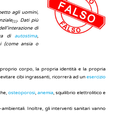
etto agli uomini,
nziale
. Dati più
(1)
ll’interazione di
anza di
autostima
,
ici (come ansia o
 proprio corpo, la propria identità e la propria
evitare cibi ingrassanti, ricorrerà ad un
esercizio
che,
osteoporosi
,
anemia
, squilibrio elettrolitico e
o-ambientali. Inoltre, gli interventi sanitari vanno