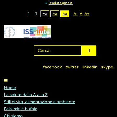
issalute@iss.it
Aa
Aa
Aa
A-
A
A+
facebook
twitter
linkedin
skype
Home
La salute dalla A alla Z
Stili di vita, alimentazione e ambiente
Falsi miti e bufale
Chi siamo