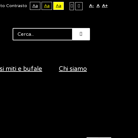
lto Contrasto
Aa
Aa
Aa
A-
A
A+
si miti e bufale
Chi siamo