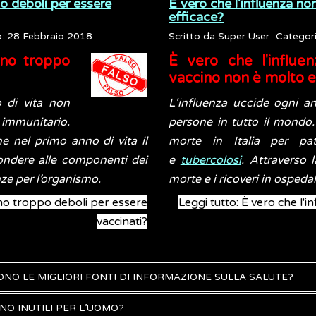
o deboli per essere
È vero che l'influenza no
efficace?
o: 28 Febbraio 2018
Scritto da
Super User
Categor
ono troppo
È vero che l'influe
vaccino non è molto e
 di vita non
L'influenza uccide ogni a
immunitario.
persone in tutto il mondo.
he nel primo anno di vita il
morte in Italia per pa
ondere alle componenti dei
e
tubercolosi
. Attraverso 
ze per l’organismo.
morte e i ricoveri in osped
ono troppo deboli per essere
Leggi tutto: È vero che l'i
vaccinati?
 SONO LE MIGLIORI FONTI DI INFORMAZIONE SULLA SALUTE?
NO INUTILI PER L’UOMO?