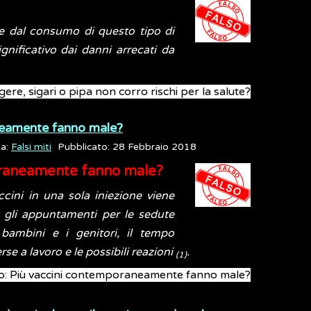
are dal consumo di questo tipo di
gnificativo dai danni arrecati da
gere, sigari o pipa non corro rischi per la salute?
neamente fanno male?
ia:
Falsi miti
Pubblicato: 28 Febbraio 2018
oraneamente fanno male?
cini in una sola iniezione viene
re gli appuntamenti per le sedute
bambini e i genitori, il tempo
rse a lavoro e le possibili reazioni
.
(1)
to: Più vaccini contemporaneamente fanno male?