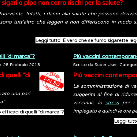
igari o pipa non corro rischi per la salute?
 fuorviante. Infatti, i danni alla salute che possono deriv
, sono tutt'altro che leggeri e non differiscono in modo si
Leggi tutto: È vero che se fumo sigarette leg
lli “di marca”?
Più vaccini contempora
o: 28 Febbraio 2018
Scritto da
Super User
Categor
 quelli “di
Più vaccini contemp
La somministrazione di vac
rato una pari
suggerita al fine di ridur
a”.
vaccinali, lo
stress
per i 
impiegato e quindi le ore pe
efficaci di quelli “di marca”?
Leggi tut