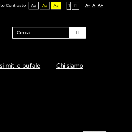
lto Contrasto
Aa
Aa
Aa
A-
A
A+
si miti e bufale
Chi siamo