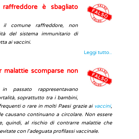
 raffreddore è sbagliato
e il comune raffreddore, non
tà del sistema immunitario di
ta ai vaccini.
Leggi tutto...
er malattie scomparse non
e in passato rappresentavano
alità, soprattutto tra i bambini,
requenti o rare in molti Paesi grazie ai
vaccini
,
e le causano continuano a circolare. Non essere
e, quindi, al rischio di contrarre malattie che
vitate con l'adeguata profilassi vaccinale.