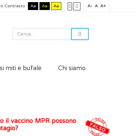
to Contrasto
Aa
Aa
Aa
A-
A
A+
si miti e bufale
Chi siamo
no il vaccino MPR possono
ntagio?