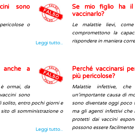
cini sono
Se mio figlio ha il
vaccinarlo?
pericolose o
Le malattie lievi, com
compromettono la capaci
rispondere in maniera corret
Leggi tutto...
i anche a
Perché vaccinarsi p
più pericolose?
i è ormai, da
Malattie infettive, ch
 vaccini sono
un'importante causa di mort
di solito, entro pochi giorni e
sono diventate oggi poco f
 sito di somministrazione o
ma gli agenti infettivi ch
protetti dai vaccini espon
possono essere facilmente e
Leggi tutto...