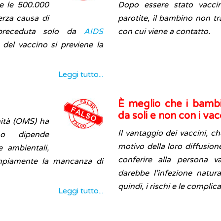
 e le 500.000
Dopo essere stato vaccin
erza causa di
parotite, il bambino non tr
, preceduta solo da
AIDS
con cui viene a contatto.
 del vaccino si previene la
Leggi tutto...
È meglio che i bambin
da soli e non con i vac
nità (OMS) ha
Il vantaggio dei vaccini, c
smo dipende
motivo della loro diffusion
e ambientali,
conferire alla persona v
ampiamente la mancanza di
darebbe l’infezione natur
quindi, i rischi e le complic
Leggi tutto...