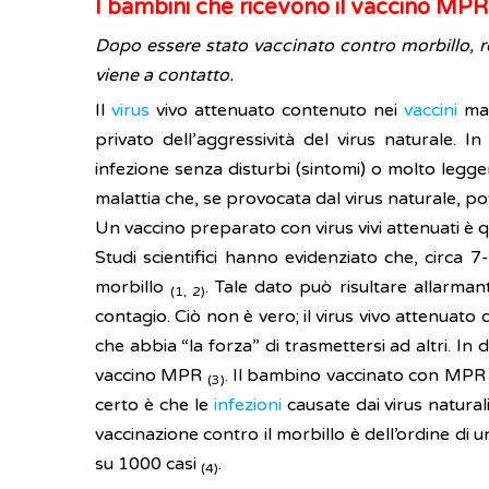
I bambini che ricevono il vaccino MPR
Dopo essere stato vaccinato contro morbillo, ro
viene a contatto.
Il
virus
vivo attenuato contenuto nei
vaccini
man
privato dell’aggressività del virus naturale. 
infezione senza disturbi (sintomi) o molto leg
malattia che, se provocata dal virus naturale, 
Un vaccino preparato con virus vivi attenuati è q
Studi scientifici hanno evidenziato che, circa 
morbillo
. Tale dato può risultare allarma
(1, 2)
contagio. Ciò non è vero; il virus vivo attenuat
che abbia “la forza” di trasmettersi ad altri. In
vaccino MPR
. Il bambino vaccinato con MPR 
(3)
certo è che le
infezioni
causate dai virus natural
vaccinazione contro il morbillo è dell’ordine di u
su 1000 casi
.
(4)