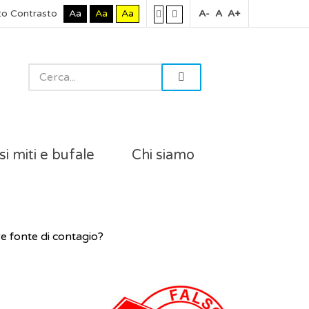
to Contrasto
Aa
Aa
Aa
A-
A
A+
si miti e bufale
Chi siamo
e fonte di contagio?