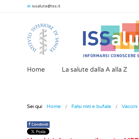
issalute@iss.it
Home
La salute dalla A alla Z
Sei qui:
Home
Falsi miti e bufale
Vaccini
f
Condividi