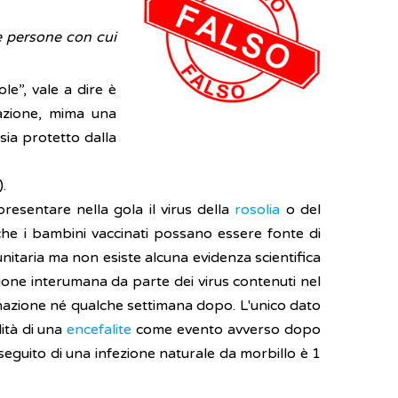
le persone con cui
le”, vale a dire è
razione, mima una
 sia protetto dalla
).
resentare nella gola il virus della
rosolia
o del
che i bambini vaccinati possano essere fonte di
nitaria ma non esiste alcuna evidenza scientifica
ezione interumana da parte dei virus contenuti nel
inazione né qualche settimana dopo. L'unico dato
ità di una
encefalite
come evento avverso dopo
a seguito di una infezione naturale da morbillo è 1