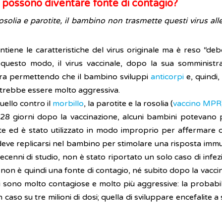
 possono diventare fonte di contagio?
solia e parotite, il bambino non trasmette questi virus al
tiene le caratteristiche del virus originale ma è reso “debo
In questo modo, il virus vaccinale, dopo la sua somminist
gera permettendo che il bambino sviluppi
anticorpi
e, quindi,
potrebbe essere molto aggressiva.
uello contro il
morbillo
, la parotite e la rosolia (
vaccino MPR
7-28 giorni dopo la vaccinazione, alcuni bambini potevano p
nte ed è stato utilizzato in modo improprio per affermare 
o deve replicarsi nel bambino per stimolare una risposta immu
 decenni di studio, non è stato riportato un solo caso di inf
non è quindi una fonte di contagio, né subito dopo la vacc
i sono molto contagiose e molto più aggressive: la probabil
n caso su tre milioni di dosi; quella di sviluppare encefalite 