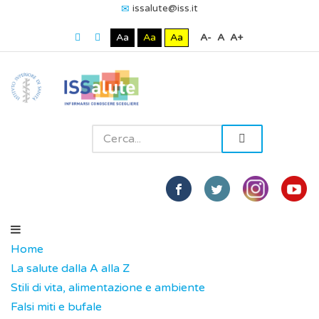
issalute@iss.it
Aa
Aa
Aa
A-
A
A+
Home
La salute dalla A alla Z
Stili di vita, alimentazione e ambiente
Falsi miti e bufale