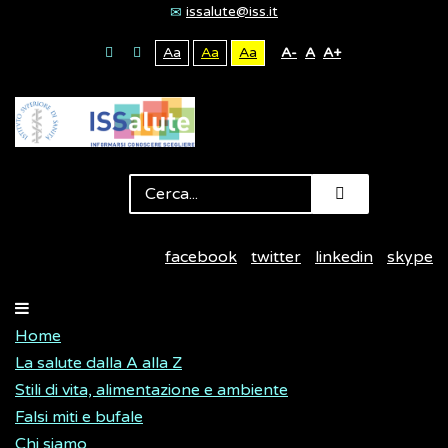
issalute@iss.it
Aa
Aa
Aa
A-
A
A+
facebook
twitter
linkedin
skype
Home
La salute dalla A alla Z
Stili di vita, alimentazione e ambiente
Falsi miti e bufale
Chi siamo