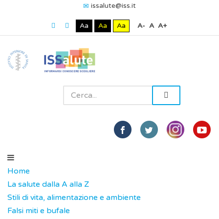
issalute@iss.it
Aa
Aa
Aa
A-
A
A+
Home
La salute dalla A alla Z
Stili di vita, alimentazione e ambiente
Falsi miti e bufale