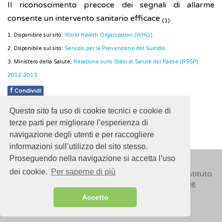
Il riconoscimento precoce dei segnali di allarme
consente un intervento sanitario efficace
.
(1)
1. Disponibile sul sito:
World Health Organization (WHO)
2. Disponibile sul sito:
Servizio per la Prevenzione del Suicidio
3. Ministero della Salute.
Relazione sullo Stato di Salute del Paese (RSSP)
2012-2013
f
Condividi
Questo sito fa uso di cookie tecnici e cookie di
Pubblicato: 28 Febbraio 2018
terze parti per migliorare l’esperienza di
navigazione degli utenti e per raccogliere
informazioni sull’utilizzo del sito stesso.
Proseguendo nella navigazione si accetta l’uso
dei cookie.
Per saperne di più
© 2018
ISSalute - Sito sviluppato e gestito dall’Istituto
Superiore di Sanità (ISS) -
Disclaimer
-
Cookie
Accetto
Sitemap