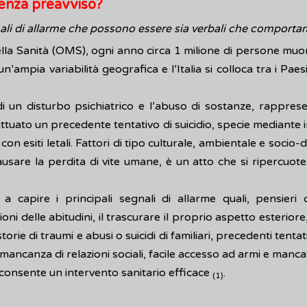
senza preavviso?
ali di allarme che possono essere sia verbali che comporta
la Sanità (OMS), ogni anno circa 1 milione di persone muor
’ampia variabilità geografica e l’Italia si colloca tra i Pae
di un disturbo psichiatrico e l’abuso di sostanze, rapprese
ver attuato un precedente tentativo di suicidio, specie media
to con esiti letali. Fattori di tipo culturale, ambientale e so
 causare la perdita di vite umane, è un atto che si ripercuot
a capire i principali segnali di allarme quali, pensieri
i delle abitudini, il trascurare il proprio aspetto esteriore,
rie di traumi e abusi o suicidi di familiari, precedenti tentat
 mancanza di relazioni sociali, facile accesso ad armi e manca
 consente un intervento sanitario efficace
.
(1)