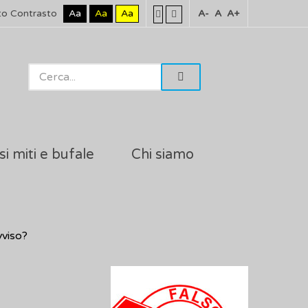
to Contrasto
Aa
Aa
Aa
A-
A
A+
si miti e bufale
Chi siamo
vviso?