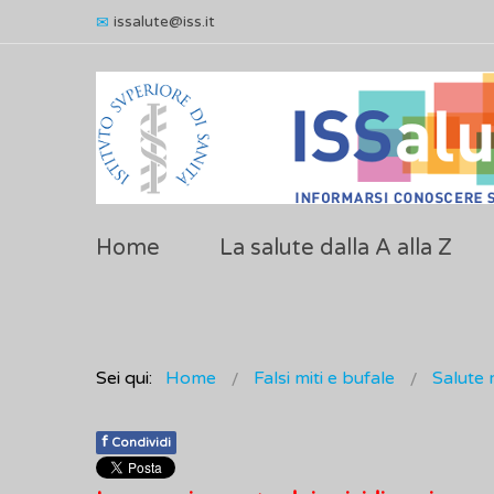
issalute@iss.it
Home
La salute dalla A alla Z
Sei qui:
Home
Falsi miti e bufale
Salute 
f
Condividi