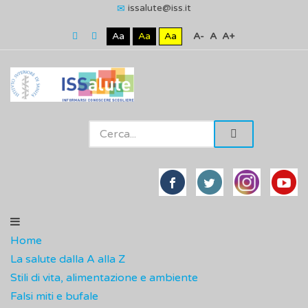
issalute@iss.it
Aa
Aa
Aa
A-
A
A+
Home
La salute dalla A alla Z
Stili di vita, alimentazione e ambiente
Falsi miti e bufale