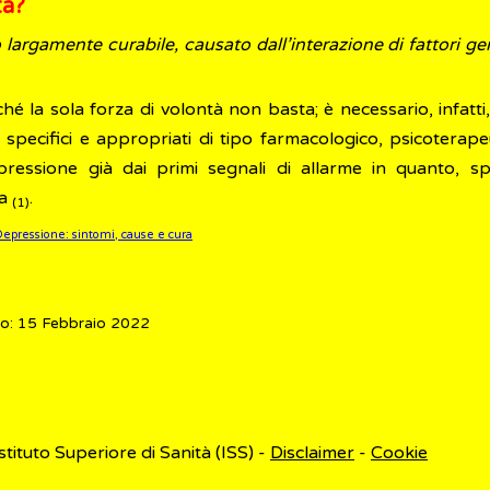
tà?
argamente curabile, causato dall’interazione di fattori gen
la sola forza di volontà non basta; è necessario, infatti, 
i specifici e appropriati di tipo farmacologico, psicoterape
ressione già dai primi segnali di allarme in quanto, s
ta
.
(1)
Depressione: sintomi, cause e cura
o: 15 Febbraio 2022
Istituto Superiore di Sanità (ISS) -
Disclaimer
-
Cookie