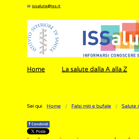
issalute@iss.it
Home
La salute dalla A alla Z
Sei qui:
Home
Falsi miti e bufale
Salute 
f
Condividi