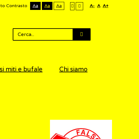
lto Contrasto
Aa
Aa
Aa
A-
A
A+
si miti e bufale
Chi siamo