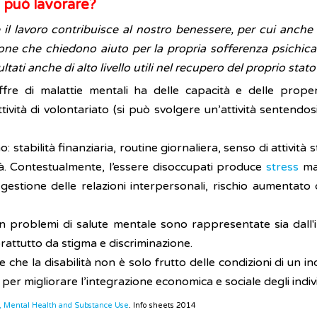
n può lavorare?
l lavoro contribuisce al nostro benessere, per cui anche 
one che chiedono aiuto per la propria sofferenza psichica
tati anche di alto livello utili nel recupero del proprio stato
fre di malattie mentali ha delle capacità e delle prop
ività di volontariato (si può svolgere un’attività sentendosi
: stabilità finanziaria, routine giornaliera, senso di attività
ità. Contestualmente, l’essere disoccupati produce
stress
ma
 gestione delle relazioni interpersonali, rischio aumentato
con problemi di salute mentale sono rappresentate sia dall'
rattutto da stigma e discriminazione.
 che la disabilità non è solo frutto delle condizioni di un i
er migliorare l’integrazione economica e sociale degli indiv
, Mental Health and Substance Use
. Info sheets 2014