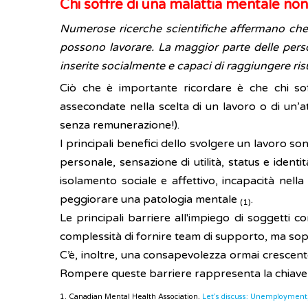
Chi soffre di una malattia mentale no
Numerose ricerche scientifiche affermano che i
possono lavorare. La maggior parte delle pers
inserite socialmente e capaci di raggiungere risul
Ciò che è importante ricordare è che chi sof
assecondate nella scelta di un lavoro o di un’att
senza remunerazione!).
I principali benefici dello svolgere un lavoro sono
personale, sensazione di utilità, status e ident
isolamento sociale e affettivo, incapacità nella
peggiorare una patologia mentale
.
(1)
Le principali barriere all'impiego di soggetti 
complessità di fornire team di supporto, ma sop
C’è, inoltre, una consapevolezza ormai crescente
Rompere queste barriere rappresenta la chiave p
1. Canadian Mental Health Association.
Let’s discuss: Unemployment