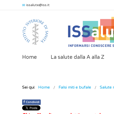
issalute@iss.it
Home
La salute dalla A alla Z
Sei qui:
Home
Falsi miti e bufale
Salute 
f
Condividi