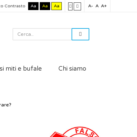
to Contrasto
Aa
Aa
Aa
A-
A
A+
si miti e bufale
Chi siamo
rare?