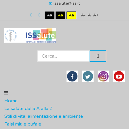
issalute@iss.it
Aa
Aa
Aa
A-
A
A+
Home
La salute dalla A alla Z
Stili di vita, alimentazione e ambiente
Falsi miti e bufale