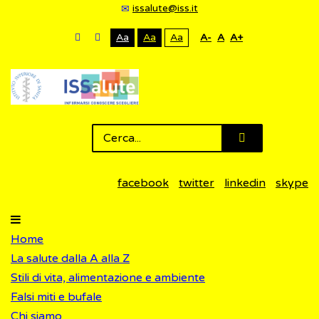
issalute@iss.it
Aa
Aa
Aa
A-
A
A+
facebook
twitter
linkedin
skype
Home
La salute dalla A alla Z
Stili di vita, alimentazione e ambiente
Falsi miti e bufale
Chi siamo