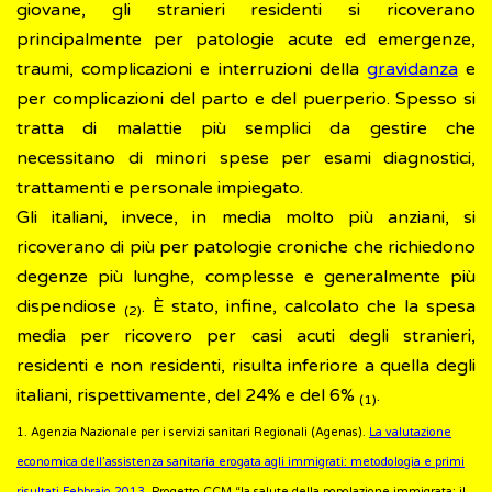
giovane, gli stranieri residenti si ricoverano
principalmente per patologie acute ed emergenze,
traumi, complicazioni e interruzioni della
gravidanza
e
per complicazioni del parto e del puerperio. Spesso si
tratta di malattie più semplici da gestire che
necessitano di minori spese per esami diagnostici,
trattamenti e personale impiegato.
Gli italiani, invece, in media molto più anziani, si
ricoverano di più per patologie croniche che richiedono
degenze più lunghe, complesse e generalmente più
dispendiose
. È stato, infine, calcolato che la spesa
(2)
media per ricovero per casi acuti degli stranieri,
residenti e non residenti, risulta inferiore a quella degli
italiani, rispettivamente, del 24% e del 6%
.
(1)
1. Agenzia Nazionale per i servizi sanitari Regionali (Agenas).
La valutazione
economica dell’assistenza sanitaria erogata agli immigrati: metodologia e primi
risultati Febbraio 2013
. Progetto CCM “la salute della popolazione immigrata: il