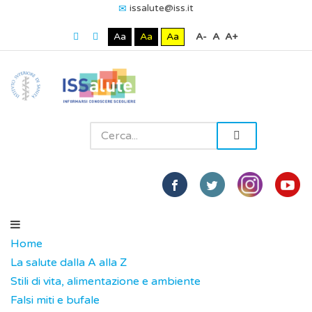
issalute@iss.it
Aa
Aa
Aa
A-
A
A+
Home
La salute dalla A alla Z
Stili di vita, alimentazione e ambiente
Falsi miti e bufale