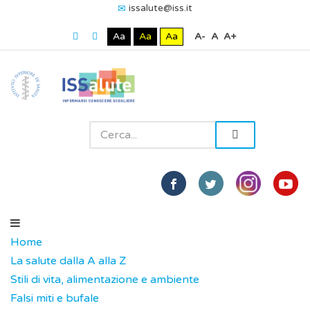
issalute@iss.it
Aa
Aa
Aa
A-
A
A+
Home
La salute dalla A alla Z
Stili di vita, alimentazione e ambiente
Falsi miti e bufale