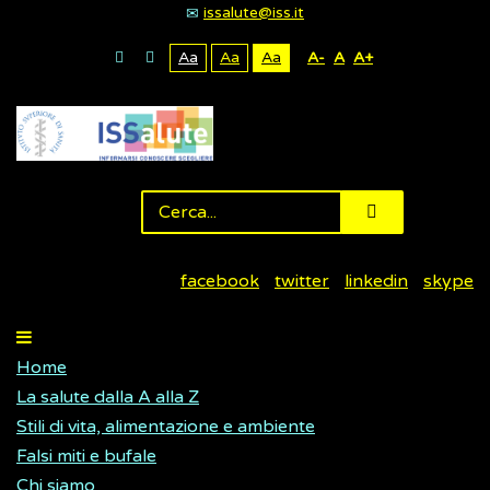
issalute@iss.it
Aa
Aa
Aa
A-
A
A+
facebook
twitter
linkedin
skype
Home
La salute dalla A alla Z
Stili di vita, alimentazione e ambiente
Falsi miti e bufale
Chi siamo