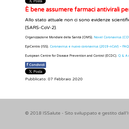
È bene assumere farmaci antivirali pe
Allo stato attuale non ci sono evidenze scientif
(SARS-CoV-2).
Organizzazione Mondiale della Sanità (OMS).
Novel Coronavirus (COV
EpiCentro (ISS).
Coronavirus e nuovo coronavirus (2019-nCoV) – FAQ
European Centre for Disease Prevention and Control (ECDC).
Q & A 
f
Condividi
Pubblicato: 07 Febbraio 2020
© 2018
ISSalute - Sito sviluppato e gestito dall’