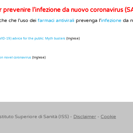
r prevenire l’infezione da nuovo coronavirus (
iche che l’uso dei
farmaci antivirali
prevenga l’
infezione
da n
ID-19) advice for the public: Myth busters
(Inglese)
on novel coronavirus
(Inglese)
Istituto Superiore di Sanità (ISS) -
Disclaimer
-
Cookie