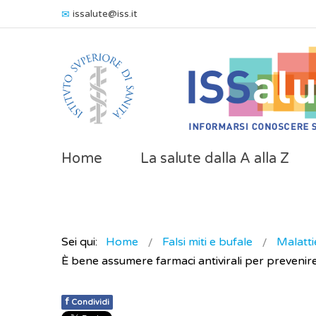
issalute@iss.it
Home
La salute dalla A alla Z
Sei qui:
Home
Falsi miti e bufale
Malattie
È bene assumere farmaci antivirali per prevenir
f
Condividi