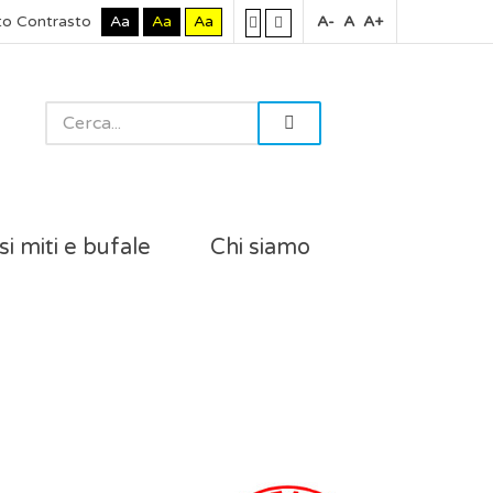
to Contrasto
Aa
Aa
Aa
A-
A
A+
si miti e bufale
Chi siamo