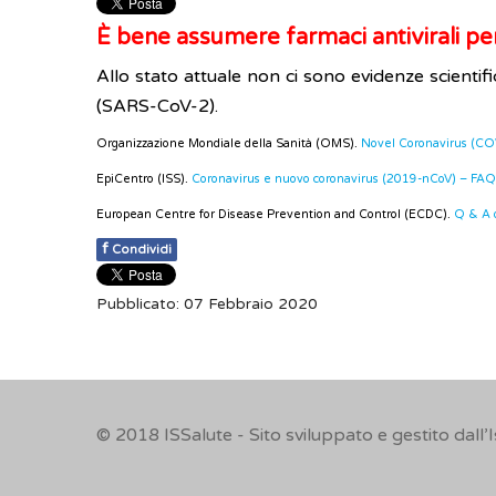
È bene assumere farmaci antivirali pe
Allo stato attuale non ci sono evidenze scientif
(SARS-CoV-2).
Organizzazione Mondiale della Sanità (OMS).
Novel Coronavirus (COV
EpiCentro (ISS).
Coronavirus e nuovo coronavirus (2019-nCoV) – FAQ
European Centre for Disease Prevention and Control (ECDC).
Q & A 
f
Condividi
Pubblicato: 07 Febbraio 2020
© 2018
ISSalute - Sito sviluppato e gestito dall’