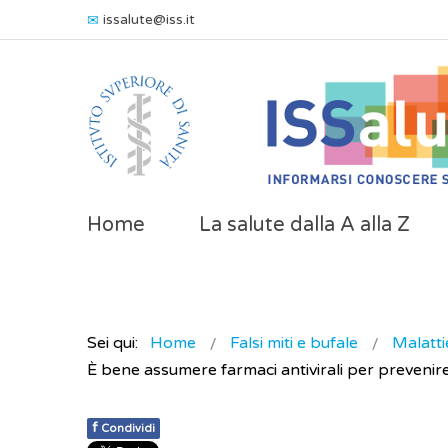
issalute@iss.it
Home
La salute dalla A alla Z
Sei qui:
Home
Falsi miti e bufale
Malattie
È bene assumere farmaci antivirali per prevenir
f
Condividi