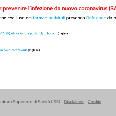
r prevenire l’infezione da nuovo coronavirus (
iche che l’uso dei
farmaci antivirali
prevenga l’
infezione
da n
ID-19) advice for the public: Myth busters
(Inglese)
on novel coronavirus
(Inglese)
Istituto Superiore di Sanità (ISS) -
Disclaimer
-
Cookie