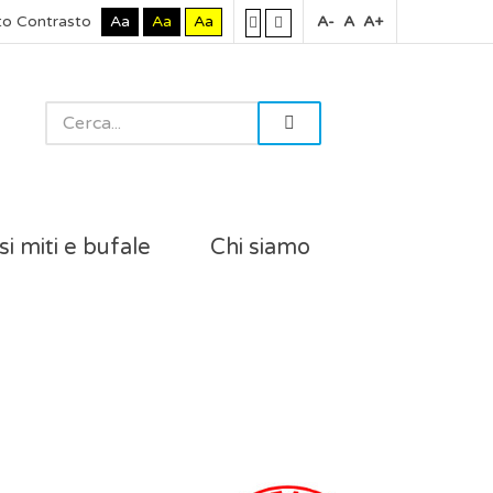
to Contrasto
Aa
Aa
Aa
A-
A
A+
si miti e bufale
Chi siamo