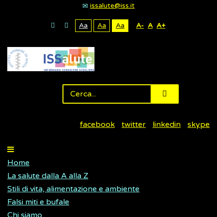
issalute@iss.it
Aa
Aa
Aa
A-
A
A+
facebook
twitter
linkedin
skype
Home
La salute dalla A alla Z
Stili di vita, alimentazione e ambiente
Falsi miti e bufale
Chi siamo