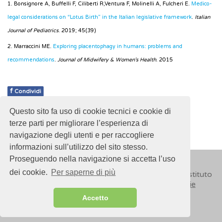
1. Bonsignore A, Buffelli F, Ciliberti R,Ventura F, Molinelli A, Fulcheri E.
Medico-
legal considerations on “Lotus Birth” in the Italian legislative framework
.
Italian
Journal of Pediatrics
. 2019; 45(39)
2. Marraccini ME.
Exploring placentophagy in humans: problems and
recommendations
.
Journal of Midwifery & Women's Health
. 2015
f
Condividi
Questo sito fa uso di cookie tecnici e cookie di
Pubblicato: 10 Aprile 2019
terze parti per migliorare l’esperienza di
navigazione degli utenti e per raccogliere
informazioni sull’utilizzo del sito stesso.
Proseguendo nella navigazione si accetta l’uso
dei cookie.
Per saperne di più
© 2018
ISSalute - Sito sviluppato e gestito dall’Istituto
Superiore di Sanità (ISS) -
Disclaimer
-
Cookie
Accetto
Sitemap