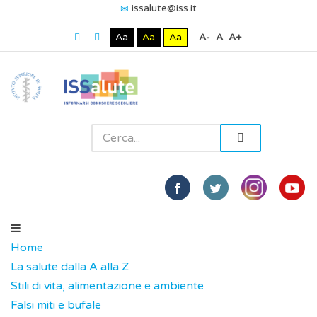
issalute@iss.it
Aa
Aa
Aa
A-
A
A+
Home
La salute dalla A alla Z
Stili di vita, alimentazione e ambiente
Falsi miti e bufale