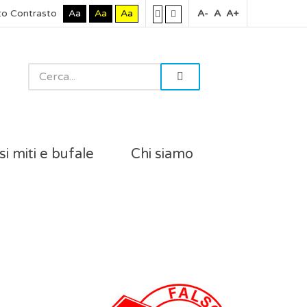
to Contrasto
Aa
Aa
Aa
A-
A
A+
si miti e bufale
Chi siamo