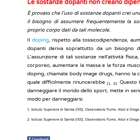
Le sostanze dopanti non creano dipe
È provato che l’uso di sostanze dopanti crei una
il bisogno di assumere frequentemente la sos
proprio corpo dati da tali molecole.
Il
doping
, rispetto alla tossicodipendenza, au
dopanti deriva soprattutto da un bisogno di
L’assunzione di tali sostanze nell'attività fisic
corporeo, aumentare la massa e la forza muscolar
doping, chiamate body image drugs, hanno la cap
quale difficilmente rinuncerebbe
. Questo 
(1, 2)
danneggiare il mondo dello sport, mette in serio
modo per danneggiarsi.
1.
Istituto Superiore di Sanità (ISS), Osservatorio Fumo, Alcol e Droga
2. Istituto Superiore di Sanità (ISS),
Osservatorio Fumo, Alcol e Droga
.
f
Condividi