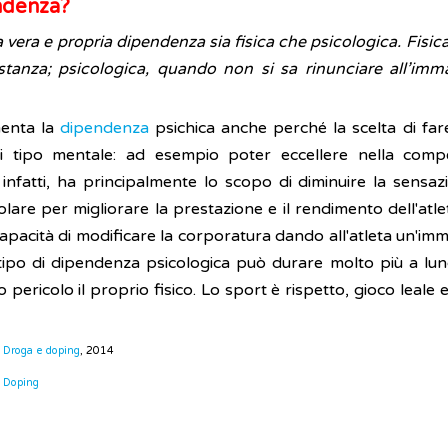
ndenza?
 vera e propria dipendenza sia fisica che psicologica. Fisic
tanza; psicologica, quando non si sa rinunciare all’imm
menta la
dipendenza
psichica anche perché la scelta di far
 tipo mentale: ad esempio poter eccellere nella compet
a, infatti, ha principalmente lo scopo di diminuire la sensa
e per migliorare la prestazione e il rendimento dell'atleta.
acità di modificare la corporatura dando all'atleta un'immag
tipo di dipendenza psicologica può durare molto più a lungo 
 pericolo il proprio fisico. Lo sport è rispetto, gioco leale
.
Droga e doping
, 2014
Doping