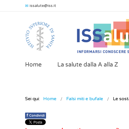
issalute@iss.it
Home
La salute dalla A alla Z
Sei qui:
Home
Falsi miti e bufale
Le sos
f
Condividi