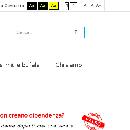
to Contrasto
Aa
Aa
Aa
A-
A
A+
si miti e bufale
Chi siamo
non creano dipendenza?
ostanze dopanti crei una vera e