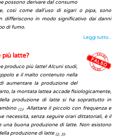
e che possono derivare dal consumo
te, così come dall'uso di sigari o pipa, sono
on differiscono in modo significativo dai danni
ipo di fumo.
Leggi tutto...
 più latte?
e produco più latte! Alcuni studi,
luppolo e il malto contenuto nella
 di aumentare la produzione del
parto, la montata lattea accade fisiologicamente,
lla produzione di latte si ha soprattutto in
 bambino
. Allattare il piccolo con frequenza e
(1)
ue necessità, senza seguire orari dittatoriali, è il
 una buona produzione di latte. Non esistono
della produzione di latte
.
(2, 3)