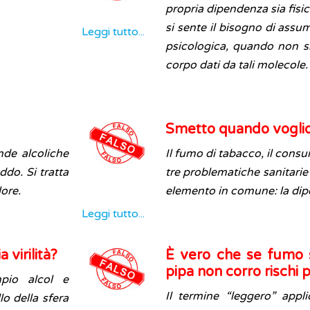
propria dipendenza sia fisi
si sente il bisogno di ass
Leggi tutto...
psicologica, quando non si
corpo dati da tali molecole.
Smetto quando vogli
nde alcoliche
Il fumo di tabacco, il consu
ddo. Si tratta
tre problematiche sanitarie
ore.
elemento in comune: la di
Leggi tutto...
 virilità?
È vero che se fumo s
pipa non corro rischi p
pio alcol e
Il termine “leggero” appli
lo della sfera