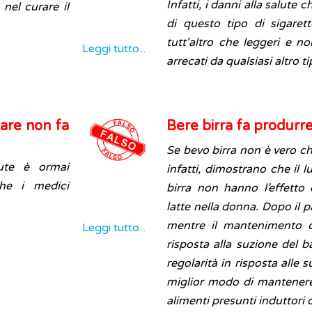
Infatti, i danni alla salut
nel curare il
di questo tipo di sigaret
tutt'altro che leggeri e n
Leggi tutto...
arrecati da qualsiasi altro t
are non fa
Bere birra fa produrre
Se bevo birra non è vero ch
ute è ormai
infatti, dimostrano che il 
he i medici
birra non hanno l’effetto
latte nella donna. Dopo il 
mentre il mantenimento de
Leggi tutto...
risposta alla suzione del
regolarità in risposta alle s
miglior modo di mantenere
alimenti presunti induttori 