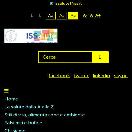
issalute@iss.it
Aa
Aa
Aa
A-
A
A+
facebook
twitter
linkedin
skype
Home
La salute dalla A alla Z
Stili di vita, alimentazione e ambiente
Falsi miti e bufale
Chi siamo