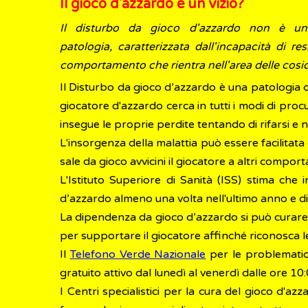
Il gioco d'azzardo è un vizio?
Il disturbo da gioco d'azzardo non è un
patologia, caratterizzata dall'incapacità di r
comportamento che rientra nell'area delle cosi
Il Disturbo da gioco d’azzardo è una patologia che
giocatore d'azzardo cerca in tutti i modi di procu
insegue le proprie perdite tentando di rifarsi e 
L'insorgenza della malattia può essere facilitat
sale da gioco avvicini il giocatore a altri compor
L'Istituto Superiore di Sanità (ISS) stima che 
d’azzardo almeno una volta nell'ultimo anno e di 
La dipendenza da gioco d’azzardo si può curare m
per supportare il giocatore affinché riconosca le 
Il
Telefono Verde Nazionale
per le problematic
gratuito attivo dal lunedì al venerdì dalle ore 10:0
I Centri specialistici per la cura del gioco d'az