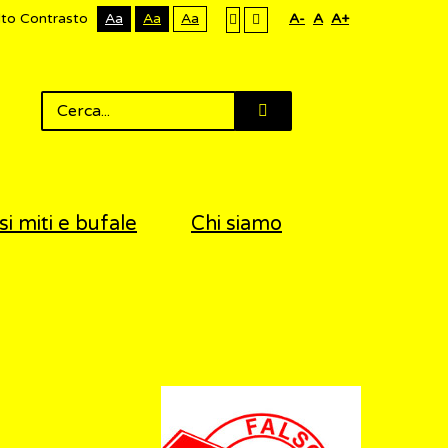
lto Contrasto
Aa
Aa
Aa
A-
A
A+
si miti e bufale
Chi siamo