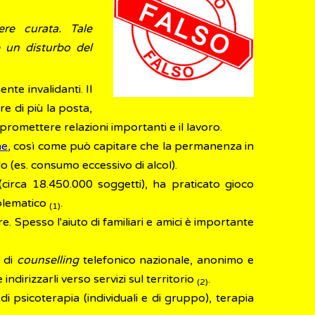
re curata. Tale
è un disturbo del
nte invalidanti. Il
re di più la posta,
promettere relazioni importanti e il lavoro.
ne
, così come può capitare che la permanenza in
lo (es. consumo eccessivo di alcol).
 (circa 18.450.000 soggetti), ha praticato gioco
oblematico
.
(1)
 Spesso l'aiuto di familiari e amici è importante
o di
counselling
telefonico nazionale, anonimo e
indirizzarli verso servizi sul territorio
.
(2)
di psicoterapia (individuali e di gruppo), terapia