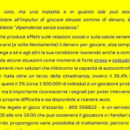
 vizio, ma una malattia e in quanto tale può esse
esistere all’impulso di giocare elevate somme di denaro, 
ddette "dipendenze senza sostanza".
 produce effetti sulle relazioni sociali o sulla salute seriame
rarsi (a volte illecitamente) il denaro per giocare, alza semp
nega a sé e agli altri la sua condizione riuscendo anche a com
a da alcune situazioni come momenti di forte
stress
e
solitudi
tamenti non salutari che inibiscono la capacità di autocontrol
in Italia oltre un terzo della cittadinanza, ovvero il 36,4%
questi il 3% (circa 1.500.000 di individui) è un giocatore pr
a è importante riconoscerne i segnali per poter intervenire.
proprie difficoltà e sia disponibile a ricevere aiuto.
he legate al gioco d’azzardo - 800 558822 - è un servizi
0 alle ore 16:00 che può sostenere il giocatore o i familiari e 
zardo propongono varie possibilità di trattamento: percorsi 