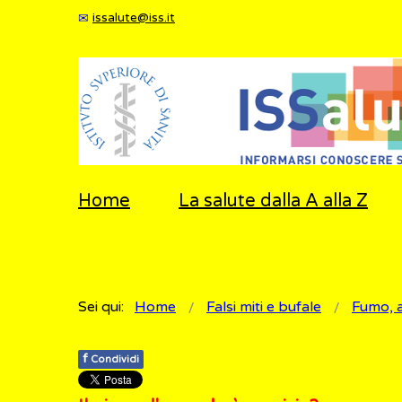
issalute@iss.it
Home
La salute dalla A alla Z
Sei qui:
Home
Falsi miti e bufale
Fumo, a
f
Condividi