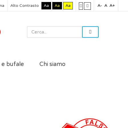
rna
Alto Contrasto
Aa
Aa
Aa
A-
A
A+
i e bufale
Chi siamo