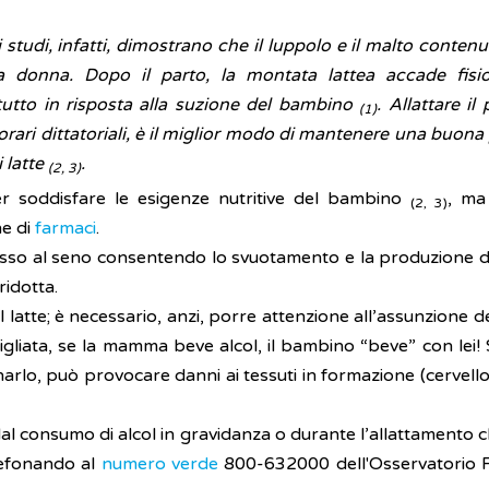
studi, infatti, dimostrano che il luppolo e il malto conten
la donna. Dopo il parto, la montata lattea accade fisi
tutto in risposta alla suzione del bambino
. Allattare i
(1)
 orari dittatoriali, è il miglior modo di mantenere una buon
 latte
.
(2, 3)
er soddisfare le esigenze nutritive del bambino
, ma 
(2, 3)
ne di
farmaci
.
so al seno consentendo lo svuotamento e la produzione di la
ridotta.
latte; è necessario, anzi, porre attenzione all’assunzione de
nsigliata, se la mamma beve alcol, il bambino “beve” con lei! 
narlo, può provocare danni ai tessuti in formazione (cervel
dal consumo di alcol in gravidanza o durante l’allattamento 
lefonando al
numero verde
800-632000 dell'Osservatorio Fu