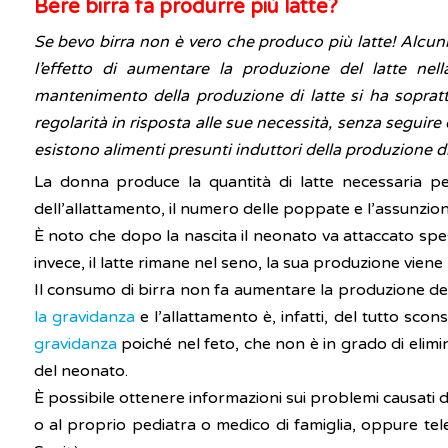
Bere birra fa produrre più latte?
Se bevo birra non è vero che produco più latte! Alcuni 
l’effetto di aumentare la produzione del latte nel
mantenimento della produzione di latte si ha soprat
regolarità in risposta alle sue necessità, senza seguire
esistono alimenti presunti induttori della produzione di
La donna produce la quantità di latte necessaria p
dell’allattamento, il numero delle poppate e l’assunzio
È noto che dopo la nascita il neonato va attaccato spes
invece, il latte rimane nel seno, la sua produzione viene 
Il consumo di birra non fa aumentare la produzione del 
la gravidanza
e l’allattamento è, infatti, del tutto sco
gravidanza
poiché nel feto, che non è in grado di elimi
del neonato.
È possibile ottenere informazioni sui problemi causati 
o al proprio pediatra o medico di famiglia, oppure te