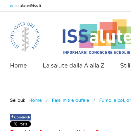
issalute@iss.it
Home
La salute dalla A alla Z
Stil
Sei qui:
Home
Falsi miti e bufale
Fumo, alcol, 
f
Condividi