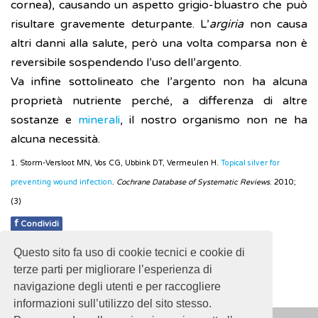
cornea), causando un aspetto grigio-bluastro che può
risultare gravemente deturpante. L’
argiria
non causa
altri danni alla salute, però una volta comparsa non è
reversibile sospendendo l’uso dell’argento.
Va infine sottolineato che l’argento non ha alcuna
proprietà nutriente perché, a differenza di altre
sostanze e
minerali
, il nostro organismo non ne ha
alcuna necessità.
1. Storm-Versloot MN, Vos CG, Ubbink DT, Vermeulen H.
Topical silver for
preventing wound infection
.
Cochrane Database of Systematic Reviews
. 2010;
(3)
f
Condividi
Questo sito fa uso di cookie tecnici e cookie di
Pubblicato: 02 Marzo 2018
terze parti per migliorare l’esperienza di
navigazione degli utenti e per raccogliere
informazioni sull’utilizzo del sito stesso.