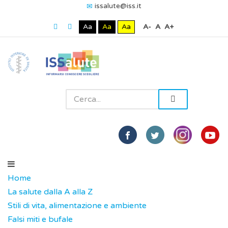
issalute@iss.it
Aa
Aa
Aa
A-
A
A+
Home
La salute dalla A alla Z
Stili di vita, alimentazione e ambiente
Falsi miti e bufale