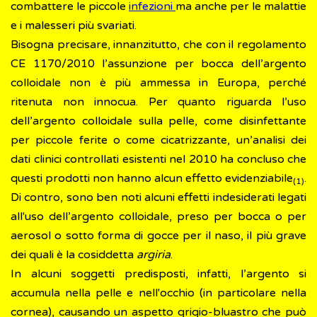
combattere le piccole
infezioni
ma anche per le malattie
e i malesseri più svariati.
Bisogna precisare, innanzitutto, che con il regolamento
CE 1170/2010 l’assunzione per bocca dell’argento
colloidale non è più ammessa in Europa, perché
ritenuta non innocua. Per quanto riguarda l’uso
dell’argento colloidale sulla pelle, come disinfettante
per piccole ferite o come cicatrizzante, un’analisi dei
dati clinici controllati esistenti nel 2010 ha concluso che
questi prodotti non hanno alcun effetto evidenziabile
.
(1)
Di contro, sono ben noti alcuni effetti indesiderati legati
all'uso dell’argento colloidale, preso per bocca o per
aerosol o sotto forma di gocce per il naso, il più grave
dei quali è la cosiddetta
argiria
.
In alcuni soggetti predisposti, infatti, l’argento si
accumula nella pelle e nell'occhio (in particolare nella
cornea), causando un aspetto grigio-bluastro che può