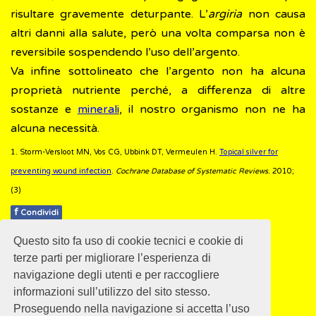
risultare gravemente deturpante. L’
argiria
non causa
altri danni alla salute, però una volta comparsa non è
reversibile sospendendo l’uso dell’argento.
Va infine sottolineato che l’argento non ha alcuna
proprietà nutriente perché, a differenza di altre
sostanze e
minerali
, il nostro organismo non ne ha
alcuna necessità.
1. Storm-Versloot MN, Vos CG, Ubbink DT, Vermeulen H.
Topical silver for
preventing wound infection
.
Cochrane Database of Systematic Reviews
. 2010;
(3)
f
Condividi
Questo sito fa uso di cookie tecnici e cookie di
Pubblicato: 02 Marzo 2018
terze parti per migliorare l’esperienza di
navigazione degli utenti e per raccogliere
informazioni sull’utilizzo del sito stesso.
Proseguendo nella navigazione si accetta l’uso