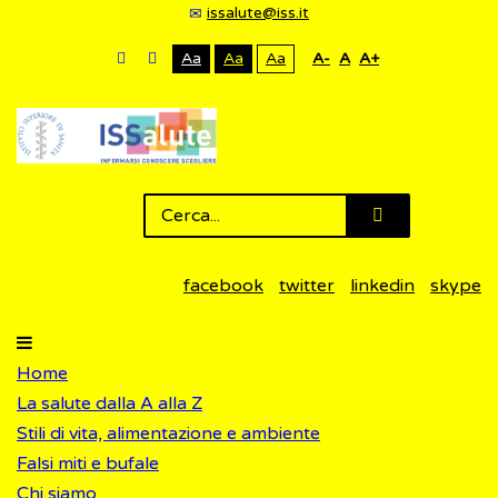
issalute@iss.it
Aa
Aa
Aa
A-
A
A+
facebook
twitter
linkedin
skype
Home
La salute dalla A alla Z
Stili di vita, alimentazione e ambiente
Falsi miti e bufale
Chi siamo