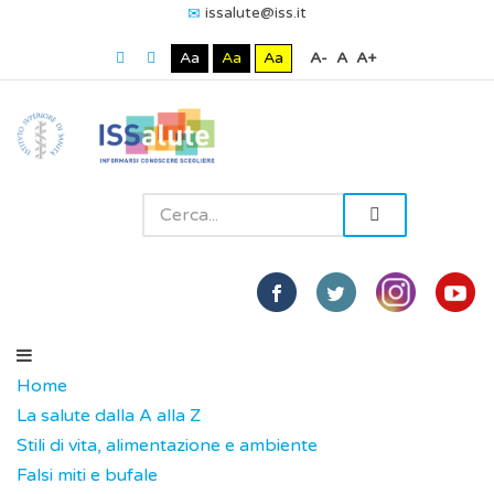
issalute@iss.it
Aa
Aa
Aa
A-
A
A+
Home
La salute dalla A alla Z
Stili di vita, alimentazione e ambiente
Falsi miti e bufale