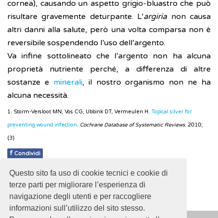
cornea), causando un aspetto grigio-bluastro che può
risultare gravemente deturpante. L’
argiria
non causa
altri danni alla salute, però una volta comparsa non è
reversibile sospendendo l’uso dell’argento.
Va infine sottolineato che l’argento non ha alcuna
proprietà nutriente perché, a differenza di altre
sostanze e
minerali
, il nostro organismo non ne ha
alcuna necessità.
1. Storm-Versloot MN, Vos CG, Ubbink DT, Vermeulen H.
Topical silver for
preventing wound infection
.
Cochrane Database of Systematic Reviews
. 2010;
(3)
f
Condividi
Questo sito fa uso di cookie tecnici e cookie di
Pubblicato: 02 Marzo 2018
terze parti per migliorare l’esperienza di
navigazione degli utenti e per raccogliere
informazioni sull’utilizzo del sito stesso.