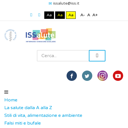
issalute@iss.it
Aa
Aa
Aa
A-
A
A+
Home
La salute dalla A alla Z
Stili di vita, alimentazione e ambiente
Falsi miti e bufale