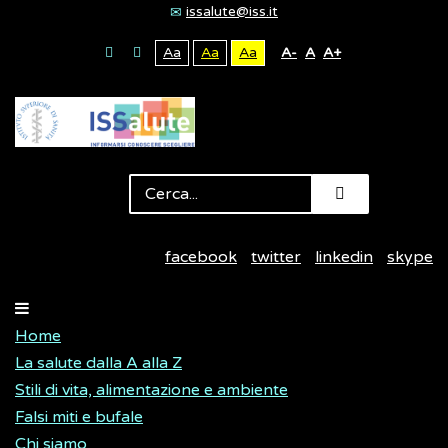
issalute@iss.it
Aa
Aa
Aa
A-
A
A+
facebook
twitter
linkedin
skype
Home
La salute dalla A alla Z
Stili di vita, alimentazione e ambiente
Falsi miti e bufale
Chi siamo