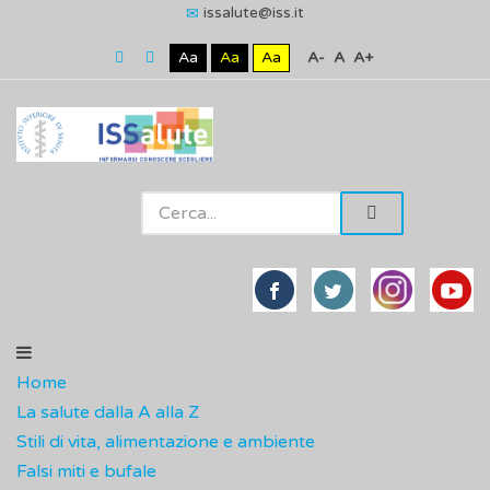
issalute@iss.it
Aa
Aa
Aa
A-
A
A+
Home
La salute dalla A alla Z
Stili di vita, alimentazione e ambiente
Falsi miti e bufale