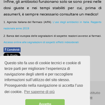
Infine, gli antibiotici funzionano solo se sono presi nelle
dosi giuste e nei tempi stabiliti per cui, prima di
assumerli, è sempre necessario consultare un medico!
1. Agenzia Italiana del Farmaco (AIFA).
L'uso degli antibiotici in Italia. Rapporto
nazionale anno 2019
2. Banca dati europea delle segnalazioni di sospette reazioni avverse ai farmaci.
Accesso online alle segnalazioni di sospetti effetti indesiderati
f
Condividi
Pubblicato: 28 Febbraio 2018
Questo sito fa uso di cookie tecnici e cookie di
- Ultimo aggiornamento: 13 Dicembre 2021
terze parti per migliorare l’esperienza di
navigazione degli utenti e per raccogliere
informazioni sull’utilizzo del sito stesso.
Proseguendo nella navigazione si accetta l’uso
dei cookie.
Per saperne di più
© 2018
ISSalute - Sito sviluppato e gestito dall’Istituto
Superiore di Sanità (ISS) -
Disclaimer
-
Cookie
Accetto