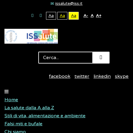
issalute@iss.it
Aa
Aa
Aa
A-
A
A+
facebook
twitter
linkedin
skype
Home
La salute dalla A alla Z
Stili di vita, alimentazione e ambiente
Falsi miti e bufale
Chi siamo