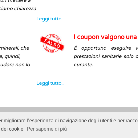
non mettere a
cciamo chiarezza
Leggi tutto...
I coupon valgono una 
 minerali, che
È opportuno eseguire vi
e, quindi,
prestazioni sanitarie solo
sudore non lo
curante.
Leggi tutto...
er migliorare l’esperienza di navigazione degli utenti e per raccog
Istituto Superiore di Sanità (ISS) -
Disclaimer
-
Cookie
 dei cookie.
Per saperne di più