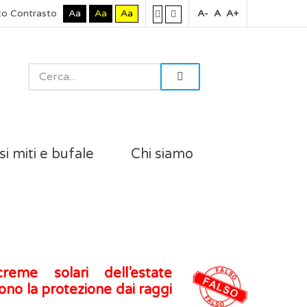
to Contrasto
Aa
Aa
Aa
A-
A
A+
si miti e bufale
Chi siamo
me solari dell’estate
no la protezione dai raggi