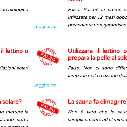
eno biologico
Falso. Poiché le creme s
utilizzate per 12 mesi dopo
precedente non garantiscon
Leggi tutto...
il lettino o
Utilizzare il lettin
prepara la pelle al so
iazioni solari
Falso. Non ci sono differ
lampade nella reazione della
Leggi tutto...
 solare?
La sauna fa dimagrire
on mettere la
Non è vero che le saune
stando sotto
semplicemente ad eliminare 