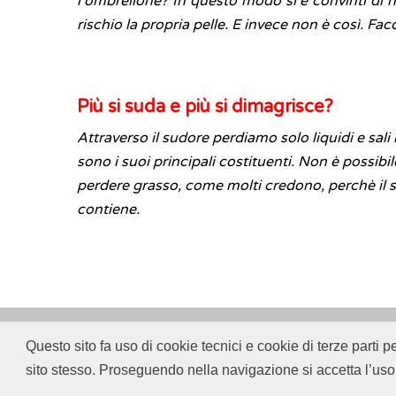
l'ombrellone? In questo modo si è convinti di 
rischio la propria pelle. E invece non è così. Fa
Più si suda e più si dimagrisce?
Attraverso il sudore perdiamo solo liquidi e sali
sono i suoi principali costituenti. Non è possibil
perdere grasso, come molti credono, perchè il 
contiene.
Questo sito fa uso di cookie tecnici e cookie di terze parti p
© 2018
ISSalute - Sito sviluppato e gestito dall’
sito stesso. Proseguendo nella navigazione si accetta l’uso