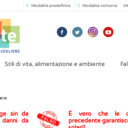
Modalità predefinita
Modalità notturna
Al
Stili di vita, alimentazione e ambiente
Fal
ere
age sin da
È vero che le cre
i danni da
precedente garantisco
solari?