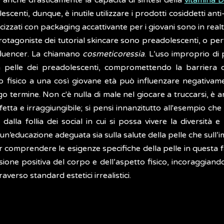
e anche drasticamente la capacità di sintesi della
vitamina 
escenti, dunque, è inutile utilizzare i prodotti cosiddetti an
zati con packaging accattivante per i giovani sono in realtà
rotagoniste dei tutorial skincare sono preadolescenti, o pe
fluencer. La chiamano
cosmeticoressia
. L’uso improprio di 
 pelle dei preadolescenti, compromettendo la barriera c
tto fisico a una così giovane età può influenzare negativa
ngo termine. Non c'è nulla di male nel giocare a truccarsi, è 
fetta e irraggiungibile; si pensi innanzitutto all'esempio che 
lla follia dei social in cui si possa vivere la diversità e
un’educazione adeguata sia sulla salute della pelle che sull
omprendere le esigenze specifiche della pelle in questa fase
ione positiva del corpo e dell’aspetto fisico, incoraggiand
erso standard estetici irrealistici.