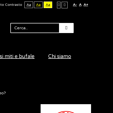
lto Contrasto
Aa
Aa
Aa
A-
A
A+
si miti e bufale
Chi siamo
neo?