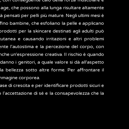
D
, con conseguente calo della forza muscolare e
ti-age, che possono alla lunga risultare altamente
 pensati per pelli più mature. Negli ultimi mesi è
rfino bambine, che esfoliano la pelle e applicano
prodotti per la skincare destinati agli adulti può
utanea e causando irritazioni e altri problemi
mente l’autostima e la percezione del corpo, con
anche un'espressione creativa. Il rischio è quando
danno i genitori, a quale valore si dà all'aspetto
 la bellezza sotto altre forme. Per affrontare il
’immagine corporea.
 di crescita e per identificare prodotti sicuri e
o l’accettazione di sé e la consapevolezza che la