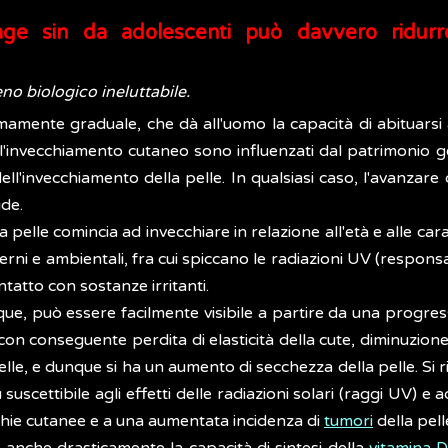
age sin da adolescenti può davvero ridurr
no biologico ineluttabile.
mente graduale, che dà all'uomo la capacità di abituarsi a
ll'invecchiamento cutaneo sono influenzati dal patrimonio gen
dell'invecchiamento della pelle. In qualsiasi caso, l'avanzare
ide.
la pelle comincia ad invecchiare in relazione all'età e alle car
rni e ambientali, fra cui spiccano le radiazioni UV (responsab
ontatto con sostanze irritanti.
nque, può essere facilmente visibile a partire da una progre
, con conseguente perdita di elasticità della cute, diminuzione
elle, e dunque si ha un aumento di secchezza della pelle. Si rid
ù suscettibile agli effetti delle radiazioni solari (raggi UV) e
cchie cutanee e a una aumentata incidenza di
tumori
della pell