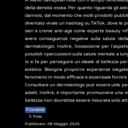
A livello dell’epidermide con il tempo diminuisc
della densità ossea. Per quanto riguarda gli adol
dannosi, dal momento che molti prodotti pubbliciz
diventato virale un hashtag su TikTok, dove le p
sieri e creme anti-age come esperte beauty in
avere conseguenze negative sulla salute della
dermatologici. Inoltre, l’ossessione per l’aspe
possibili ripercussioni sulla salute mentale a lu
lo si fa per perseguire un ideale di bellezza per
estetico. Bisogna proporre esperienze slegate da
fenomeno in modo efficace è essenziale fornire 
Consultare un dermatologo può essere utile per c
adatti. Inoltre, è importante promuovere una vis
bellezza non dovrebbe essere misurata solo attrav
f
Condividi
Pubblicato: 08 Maggio 2024