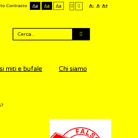
lto Contrasto
Aa
Aa
Aa
A-
A
A+
si miti e bufale
Chi siamo
o?