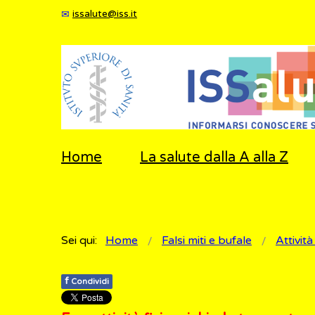
issalute@iss.it
Home
La salute dalla A alla Z
Sei qui:
Home
Falsi miti e bufale
Attività
f
Condividi