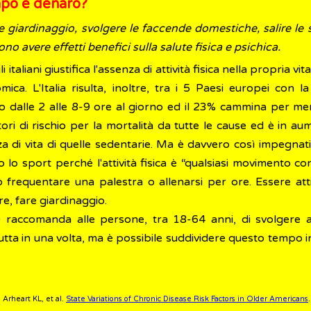
empo e denaro?
re giardinaggio, svolgere le faccende domestiche, salire le 
no avere effetti benefici sulla salute fisica e psichica.
aliani giustifica l'assenza di attività fisica nella propria v
ica. L'Italia risulta, inoltre, tra i 5 Paesi europei con 
uto dalle 2 alle 8-9 ore al giorno ed il 23% cammina per me
ttori di rischio per la mortalità da tutte le cause ed è in 
a di vita di quelle sedentarie. Ma è davvero così impegnativ
ico o lo sport perché l'attività fisica è “qualsiasi moviment
frequentare una palestra o allenarsi per ore. Essere atti
e, fare giardinaggio.
raccomanda alle persone, tra 18-64 anni, di svolgere al
tta in una volta, ma è possibile suddividere questo tempo in
rheart KL, et al.
State Variations of Chronic Disease Risk Factors in Older Americans