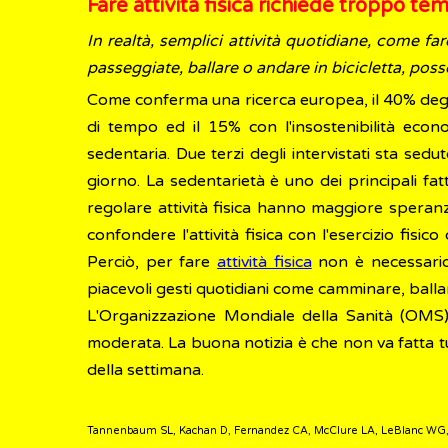
Fare attività fisica richiede troppo t
In realtà, semplici attività quotidiane, come fa
passeggiate, ballare o andare in bicicletta, posso
Come conferma una ricerca europea, il 40% degli it
di tempo ed il 15% con l'insostenibilità econom
sedentaria. Due terzi degli intervistati sta sed
giorno. La sedentarietà è uno dei principali fa
regolare attività fisica hanno maggiore speranz
confondere l'attività fisica con l'esercizio fis
Perciò, per fare
attività fisica
non è necessario 
piacevoli gesti quotidiani come camminare, ballar
L'Organizzazione Mondiale della Sanità (OMS) 
moderata. La buona notizia è che non va fatta tu
della settimana.
Tannenbaum SL, Kachan D, Fernandez CA, McClure LA, LeBlanc WG, A