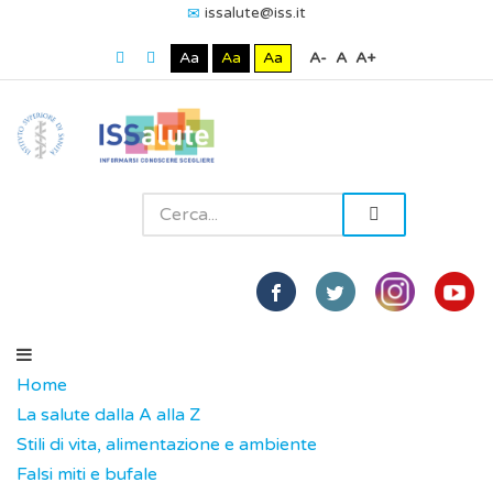
issalute@iss.it
Aa
Aa
Aa
A-
A
A+
Home
La salute dalla A alla Z
Stili di vita, alimentazione e ambiente
Falsi miti e bufale