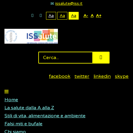
issalute@iss.it
Aa
Aa
Aa
A-
A
A+
facebook
twitter
linkedin
skype
Home
La salute dalla A alla Z
Stili di vita, alimentazione e ambiente
Falsi miti e bufale
Chi siamo