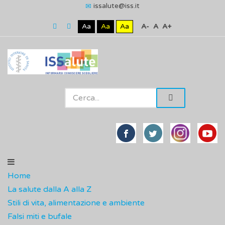
issalute@iss.it
Aa
Aa
Aa
A-
A
A+
Home
La salute dalla A alla Z
Stili di vita, alimentazione e ambiente
Falsi miti e bufale