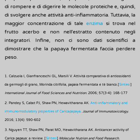
di rompere e di digerire le molecole proteiche e, quindi,
di svolgere anche attività anti-infiammatoria. Tuttavia, la
maggior concentrazione di tale
enzima
si trova nel
frutto acerbo e non nell'estratto contenuto negli
integratori. Infine, non ci sono dati scientifici a
dimostrare che la papaya fermentata faccia perdere
peso.
1. Calzuola I, Gianfranceschi GL, Marsili V. Attività comparativa di antiossidanti
da germogli di grano, Morinda citrifolia, papaia fermentata e tè bianco.[
Sintesi
]
International Journal of Food Sciences and Nutrition
. 2006; 57(3-4): 168-177
2. Pandey S, Cabot PJ, Shaw PN, Hewavitharana AK.
Anti-inflammatory and
immunomodulatory properties of Caricapapaya
.
Journal of Immunotoxicology
.
2016; 13(4): 590-602
3. Nguyen TT, Shaw PN, Parat MO, Hewavitharana AK. Anticancer activity of
Carica papaya: a review. [
Sintesi
]
Molecular Nutrion and Food Research
.