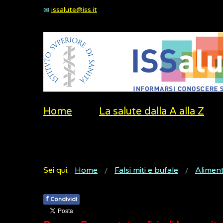
issalute@iss.it
Home
La salute dalla A alla Z
Sei qui:
Home
Falsi miti e bufale
Alimen
f
Condividi