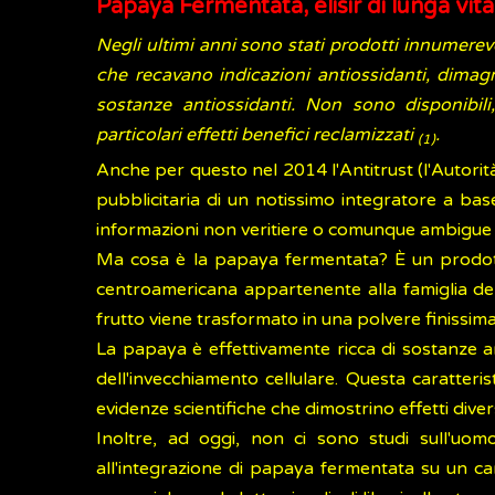
Papaya Fermentata, elisir di lunga vita
Negli ultimi anni sono stati prodotti innumerev
che recavano indicazioni antiossidanti, dimag
sostanze antiossidanti. Non sono disponibili
particolari effetti benefici reclamizzati
.
(1)
Anche per questo nel 2014 l'Antitrust (l'Autor
pubblicitaria di un notissimo integratore a b
informazioni non veritiere o comunque ambigu
Ma cosa è la papaya fermentata? È un prodotto
centroamericana appartenente alla famiglia dell
frutto viene trasformato in una polvere finissima
La papaya è effettivamente ricca di sostanze ant
dell'invecchiamento cellulare. Questa caratteri
evidenze scientifiche che dimostrino effetti divers
Inoltre, ad oggi, non ci sono studi sull'uomo
all'integrazione di papaya fermentata su un c