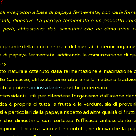
?
oli integratori a base di papaya fermentata, con varie for
ranti, digestive. La papaya fermentata è un prodotto com
, però, abbastanza dati scientifici che ne dimostrino co
ità garante della concorrenza e del mercato) ritenne ingan
ase di papaya fermentata, additando la comunicazione di
e
.
(4)
 naturale ottenuto dalla fermentazione e macinazione del
e Caricacee, utilizzata come cibo e nella medicina tradizi
 il cui potere
antiossidante
sarebbe potenziato.
iossidanti, utili per difendere l'organismo dall'azione danno
stica è propria di tutta la frutta e la verdura, sia di prov
i e particolari della papaya rispetto ad altre qualità di frutti.
 che dimostrino con certezza l'efficacia antiossidante ed
ampione di ricerca sano e ben nutrito; ne deriva che la