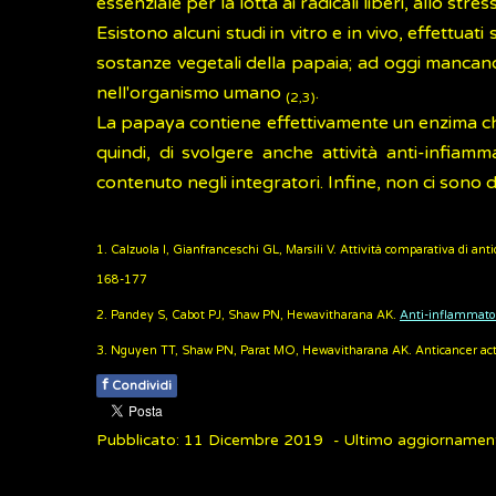
essenziale per la lotta ai radicali liberi, allo str
Esistono alcuni studi in vitro e in vivo, effettu
sostanze vegetali della papaia; ad oggi mancano pe
nell'organismo umano
.
(2,3)
La papaya contiene effettivamente un enzima che
quindi, di svolgere anche attività anti-infiam
contenuto negli integratori. Infine, non ci sono 
1. Calzuola I, Gianfranceschi GL, Marsili V. Attività comparativa di ant
168-177
2. Pandey S, Cabot PJ, Shaw PN, Hewavitharana AK.
Anti-inflammato
3. Nguyen TT, Shaw PN, Parat MO, Hewavitharana AK. Anticancer activ
f
Condividi
Pubblicato: 11 Dicembre 2019
- Ultimo aggiornamen