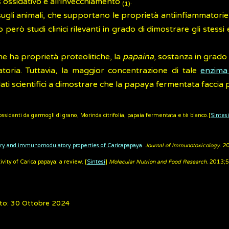
ess ossidativo e all'invecchiamento
.
(1)
ati sugli animali, che supportano le proprietà antiinfiammator
rò studi clinici rilevanti in grado di dimostrare gli stessi e
 ha proprietà proteolitiche, la
papaina
, sostanza in grado
matoria. Tuttavia, la maggior concentrazione di tale
enzim
dati scientifici a dimostrare che la papaya fermentata faccia
iossidanti da germogli di grano, Morinda citrifolia, papaia fermentata e tè bianco.[
Sintesi
ry and immunomodulatory properties of Caricapapaya
.
Journal of Immunotoxicology
. 2
ity of Carica papaya: a review. [
Sintesi
]
Molecular Nutrion and Food Research
. 2013;
to: 30 Ottobre 2024