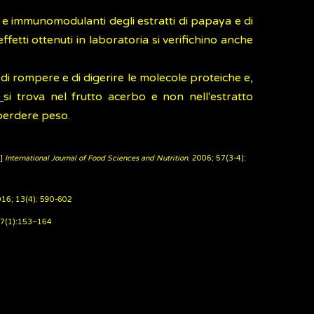
ie e immunomodulanti degli estratti di papaya e di
ffetti ottenuti in laboratoria si verifichino anche
 di rompere e di digerire le molecole proteiche e,
a
si trova nel frutto acerbo e non nell'estratto
 perdere peso.
]
International Journal of Food Sciences and Nutrition
. 2006; 57(3-4):
016; 13(4): 590-602
57(1):153–164