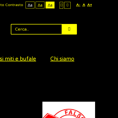
lto Contrasto
Aa
Aa
Aa
A-
A
A+
si miti e bufale
Chi siamo