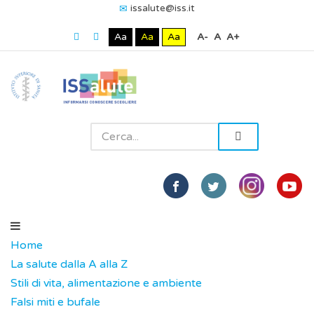
issalute@iss.it
Aa
Aa
Aa
A-
A
A+
Home
La salute dalla A alla Z
Stili di vita, alimentazione e ambiente
Falsi miti e bufale