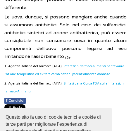
differente.
Le uova, dunque, si possono mangiare anche quando
si assumono antibiotici. Solo nel caso dei sulfamidici,
antibiotici sintetici ad azione antibatterica, può essere
consigliabile non consumare uova in quanto alcuni
componenti dell’uovo possono legarsi ad essi
limitandone l'assorbimento
.
(2)
1. Agenzia Italiana del Farmaco (AIFA).
Interazioni farmaci-alimenti per favorire
l'azione terapeutica ed evitare combinazioni potenzialmente dannose
2. Agenzia Italiana del Farmaco (AIFA).
Sintesi della Guida FDA sulle interazioni
Farmaci-Alimenti
f
Condividi
Pubblicato: 21 Maggio 2019
Questo sito fa uso di cookie tecnici e cookie di
- Ultimo aggiornamento: 30 Ottobre 2024
terze parti per migliorare l’esperienza di