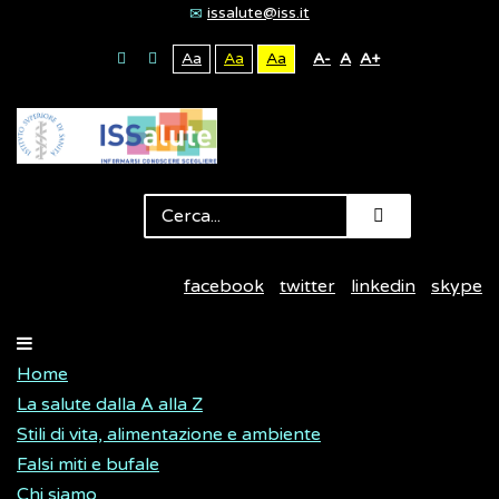
issalute@iss.it
Aa
Aa
Aa
A-
A
A+
facebook
twitter
linkedin
skype
Home
La salute dalla A alla Z
Stili di vita, alimentazione e ambiente
Falsi miti e bufale
Chi siamo