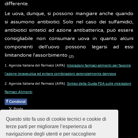
differente.
Le uova, dunque, si possono mangiare anche quando
si assumono antibiotici. Solo nel caso dei sulfamidici,
antibiotici sintetici ad azione antibatterica, può essere
consigliabile non consumare uova in quanto alcuni
componenti dell’uovo possono legarsi ad essi
limitandone l'assorbimento
.
(2)
1. Agenzia Italiana del Farmaco (AIFA).
Interazioni farmaci-alimenti per favorire
l'azione terapeutica ed evitare combinazioni potenzialmente dannose
2. Agenzia Italiana del Farmaco (AIFA).
Sintesi della Guida FDA sulle interazioni
Farmaci-Alimenti
f
Condividi
Pubblicato: 21 Maggio 2019
Questo sito fa uso di cookie tecnici e cookie di
- Ultimo aggiornamento: 30 Ottobre 2024
terze parti per migliorare l’esperienza di
navigazione degli utenti e per raccogliere