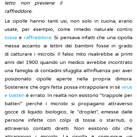
letto non previene il
raffreddore.
Le cipolle hanno tanti usi, non solo in cucina; erano
usate, per esempio, come rimedio naturale contro
tosse
e
raffreddore
. Si pensava infatti che una cipolla
messa accanto ai lettini dei bambini fosse in grado
di catturare i microbi. Il falso mito risalirebbe ai primi
anni del 1900 quando un medico avrebbe incontrato
una famiglia di contadini sfuggita all'influenza per aver
posizionato cipolle aperte nella propria dimora.
Sostenere che ogni fetta possa intrappolare in sé
virus
e batteri
è errato. In realtà non esistono “trappole per
batteri” perché i microbi si propagano attraverso
gocce di liquido biologico, le "droplet", emesse dalle
persone infette con colpi di tosse o starnuti, o
attraverso contatti diretti. Non esistono cibi che
attraggono i microbi. La cipolla è comunque un