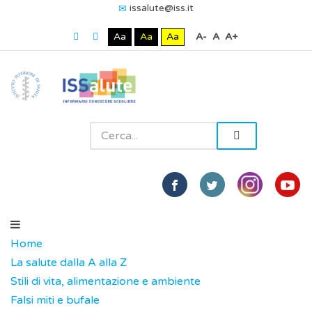
issalute@iss.it
Aa
Aa
Aa
A-
A
A+
Home
La salute dalla A alla Z
Stili di vita, alimentazione e ambiente
Falsi miti e bufale