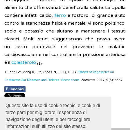
alimento che offre svariati benefici alla salute. La cipolla
contiene infatti calcio,
ferro
e fosforo, di grande aiuto
contro la stanchezza fisica e mentale; vi sono poi zinco,
sodio e potassio che aiutano a mantenere i tessuti
elastici. Molti studi suggeriscono che possa avere
un certo potenziale nel prevenire le malattie
cardiovascolari e nel controllare la pressione arteriosa
e il
colesterolo
.
(1)
1. Tang GY, Meng X, Li Y, Zhao CN, Liu Q, Li HB.
Effects of Vegetables on
Cardiovascular Diseases and Related Mechanisms
.
Nutrients.
2017; 9(8): E857
f
Condividi
Pubblicato: 21 Agosto 2018
Questo sito fa uso di cookie tecnici e cookie di
- Ultimo aggiornamento: 30 Ottobre 2024
terze parti per migliorare l’esperienza di
navigazione degli utenti e per raccogliere
informazioni sull’utilizzo del sito stesso.