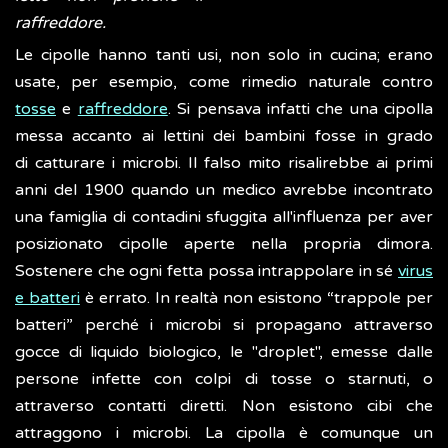
raffreddore.
Le cipolle hanno tanti usi, non solo in cucina; erano
usate, per esempio, come rimedio naturale contro
tosse
e
raffreddore
. Si pensava infatti che una cipolla
messa accanto ai lettini dei bambini fosse in grado
di catturare i microbi. Il falso mito risalirebbe ai primi
anni del 1900 quando un medico avrebbe incontrato
una famiglia di contadini sfuggita all'influenza per aver
posizionato cipolle aperte nella propria dimora.
Sostenere che ogni fetta possa intrappolare in sé
virus
e batteri
è errato. In realtà non esistono “trappole per
batteri” perché i microbi si propagano attraverso
gocce di liquido biologico, le "droplet", emesse dalle
persone infette con colpi di tosse o starnuti, o
attraverso contatti diretti. Non esistono cibi che
attraggono i microbi. La cipolla è comunque un