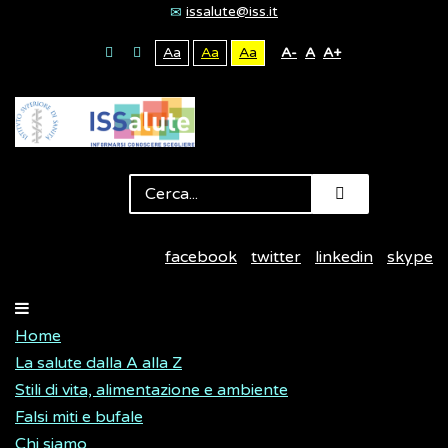
issalute@iss.it
Aa
Aa
Aa
A-
A
A+
facebook
twitter
linkedin
skype
Home
La salute dalla A alla Z
Stili di vita, alimentazione e ambiente
Falsi miti e bufale
Chi siamo