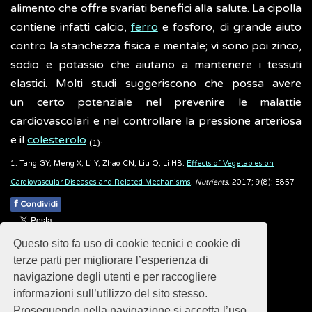
alimento che offre svariati benefici alla salute. La cipolla
contiene infatti calcio,
ferro
e fosforo, di grande aiuto
contro la stanchezza fisica e mentale; vi sono poi zinco,
sodio e potassio che aiutano a mantenere i tessuti
elastici. Molti studi suggeriscono che possa avere
un certo potenziale nel prevenire le malattie
cardiovascolari e nel controllare la pressione arteriosa
e il
colesterolo
.
(1)
1. Tang GY, Meng X, Li Y, Zhao CN, Liu Q, Li HB.
Effects of Vegetables on
Cardiovascular Diseases and Related Mechanisms
.
Nutrients.
2017; 9(8): E857
f
Condividi
Pubblicato: 21 Agosto 2018
Questo sito fa uso di cookie tecnici e cookie di
- Ultimo aggiornamento: 30 Ottobre 2024
terze parti per migliorare l’esperienza di
navigazione degli utenti e per raccogliere
informazioni sull’utilizzo del sito stesso.
Proseguendo nella navigazione si accetta l’uso