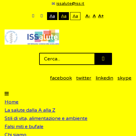
issalute@iss.it
Aa
Aa
Aa
A-
A
A+
facebook
twitter
linkedin
skype
Home
La salute dalla A alla Z
Stili di vita, alimentazione e ambiente
Falsi miti e bufale
Chi siamo